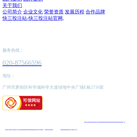
关于我们
公司简介
企业文化
荣誉资质
发展历程
合作品牌
快三投注站-快三投注站官网,
快三投注站-快三投注站官网,
服务热线：
020-87566596
地址：
广州市萝岗区科学城科学大道绿地中央广场E栋2716室
版权所有：快三投注站-快三投注站官网,
粤ICP备2022062526号
网站建设：中企动力
广州
SEO标签