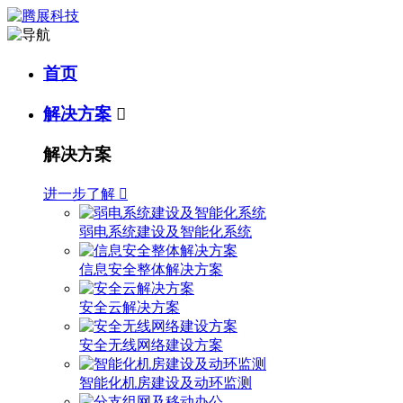
首页
解决方案

解决方案
进一步了解

弱电系统建设及智能化系统
信息安全整体解决方案
安全云解决方案
安全无线网络建设方案
智能化机房建设及动环监测